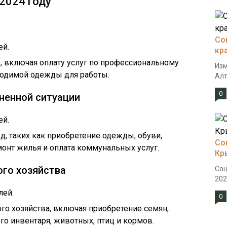
2024 году
Со
ей.
кр
, включая оплату услуг по профессиональному
Изм
одимой одежды для работы.
Алт
0
ненной ситуации
ей.
, таких как приобретение одежды, обуви,
Со
монт жилья и оплата коммунальных услуг.
Кр
ого хозяйства
Соц
202
лей.
0
ого хозяйства, включая приобретение семян,
го инвентаря, животных, птиц и кормов.