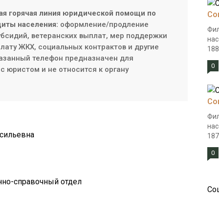
ая горячая линия юридической помощи по
Со
иты населения:
оформление/продление
Фил
субсидий, ветеранских выплат, мер поддержки
нас
плату ЖКХ, социальных контрактов и другие
188
азанный телефон предназначен для
0
с юристом и не относится к органу
Со
Фил
нас
асильевна
187
0
нно-справочный отдел
Со