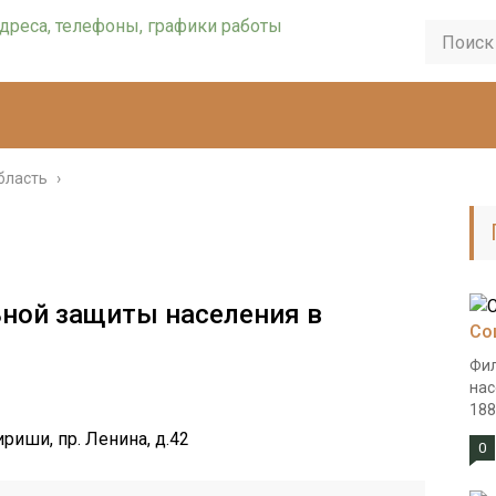
бласть
›
ьной защиты населения в
Со
Фил
нас
188
ириши, пр. Ленина, д.42
0