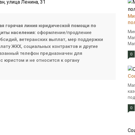
ан, улица Ленина, 31
Ми
по
ая горячая линия юридической помощи по
Мин
иты населения:
оформление/продление
Маг
субсидий, ветеранских выплат, мер поддержки
Маг
плату ЖКХ, социальных контрактов и другие
азанный телефон предназначен для
0
с юристом и не относится к органу
Со
Маг
каз
под
0
Со