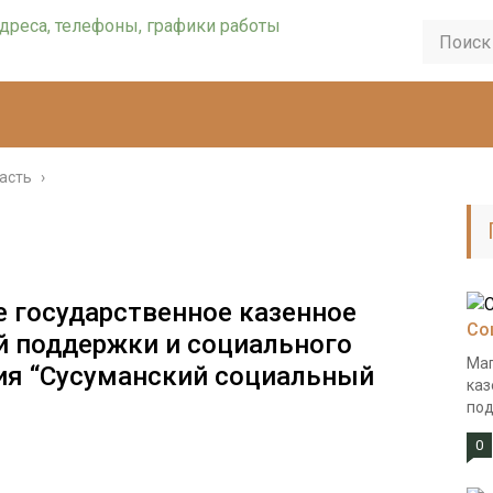
асть
›
 государственное казенное
Со
й поддержки и социального
Маг
ия “Сусуманский социальный
каз
под
0