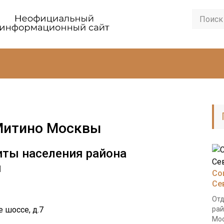
Митино Москвы
иты населения района
ы
Со
Се
Отд
е шоссе, д.7
рай
Мос