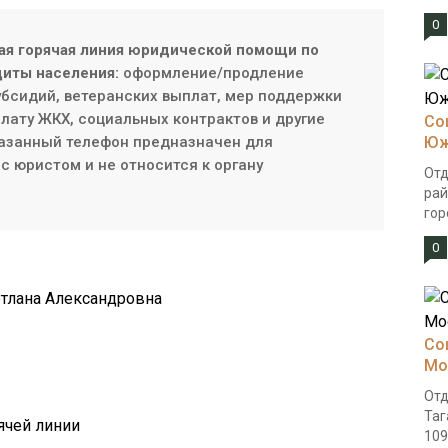
0
ая горячая линия юридической помощи по
иты населения:
оформление/продление
субсидий, ветеранских выплат, мер поддержки
плату ЖКХ, социальных контрактов и другие
Со
азанный телефон предназначен для
Юж
с юристом и не относится к органу
Отд
рай
гор
0
етлана Александровна
Со
Мо
Отд
Таг
рячей линии
1091