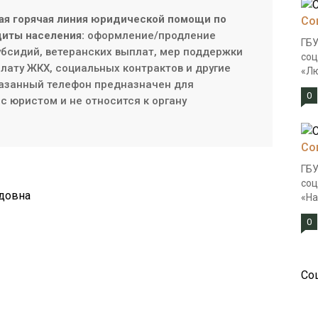
ая горячая линия юридической помощи по
Со
иты населения:
оформление/продление
ГБУ
субсидий, ветеранских выплат, мер поддержки
соц
плату ЖКХ, социальных контрактов и другие
«Лю
азанный телефон предназначен для
0
с юристом и не относится к органу
Со
ГБУ
соц
довна
«На
0
Со