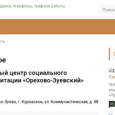
сть
›
ое
ый центр социального
Со
итации «Орехово-Зуевский»
ГБУ
соц
«Лу
-Зуево, г. Куровское, ул. Коммунистическая, д. 48
0