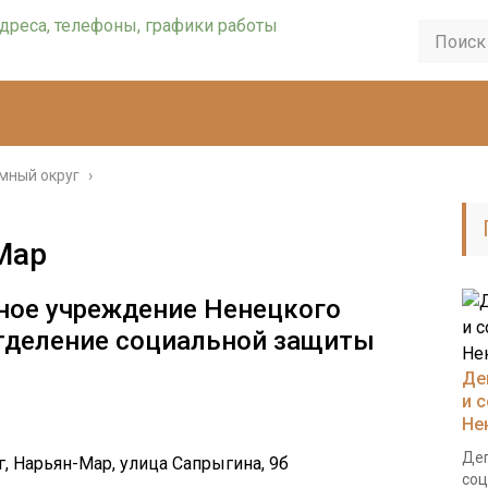
мный округ
›
Мар
ное учреждение Ненецкого
Отделение социальной защиты
Де
и 
Не
Деп
, Нарьян-Мар, улица Сапрыгина, 9б
соц