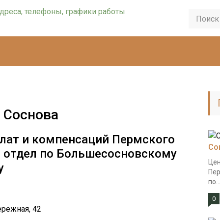
 Соснова
лат и компенсаций Пермского
Со
й отдел по Большесосновскому
Цен
у
Пер
по..
0
ережная, 42