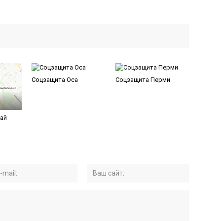
Соцзащита Оса
Соцзащита Перми
ай