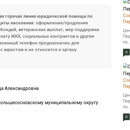
Со
ая горячая линия юридической помощи по
Пе
иты населения:
оформление/продление
субсидий, ветеранских выплат, мер поддержки
Цен
плату ЖКХ, социальных контрактов и другие
Пер
по..
азанный телефон предназначен для
с юристом и не относится к органу
0
Со
Пе
да Александровна
Цен
Пер
 Большесосновскому муниципальному округу:
по..
0