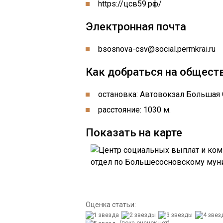
https://цсв59.рф/
Электронная почта
bsosnova-csv@social.permkrai.ru
Как добраться на общест
остановка: Автовокзал Большая 
расстояние: 1030 м.
Показать на карте
Оценка статьи:
(пока оценок нет)