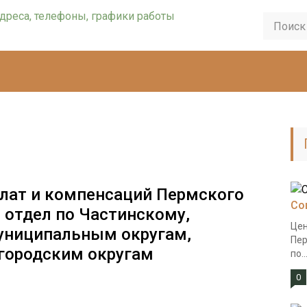
лат и компенсаций Пермского
Со
 отдел по Частинскому,
Цен
униципальным округам,
Пер
 городским округам
по..
0