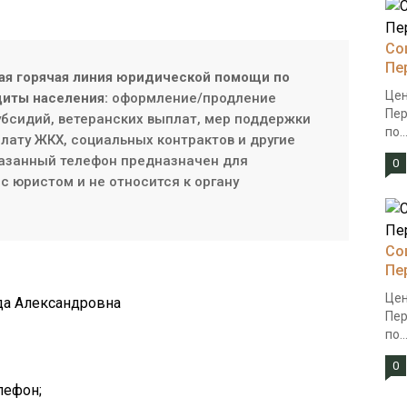
Со
Пе
ая горячая линия юридической помощи по
Цен
иты населения:
оформление/продление
Пер
субсидий, ветеранских выплат, мер поддержки
по..
плату ЖКХ, социальных контрактов и другие
азанный телефон предназначен для
0
с юристом и не относится к органу
Со
Пе
Цен
да Александровна
Пер
по..
0
лефон;