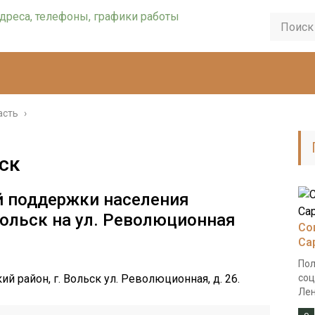
асть
›
ск
й поддержки населения
Вольск на ул. Революционная
Со
Са
Пол
ий район, г. Вольск ул. Революционная, д. 26.
соц
Лен