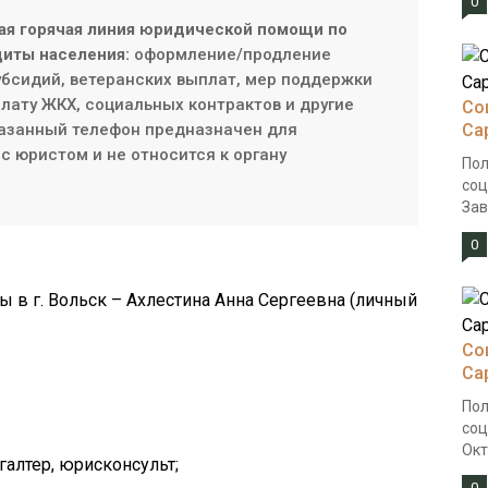
0
ая горячая линия юридической помощи по
иты населения:
оформление/продление
субсидий, ветеранских выплат, мер поддержки
плату ЖКХ, социальных контрактов и другие
Со
азанный телефон предназначен для
Са
с юристом и не относится к органу
Пол
соц
Зав
0
 в г. Вольск – Ахлестина Анна Сергеевна (личный
Со
Са
Пол
соц
Окт
галтер, юрисконсульт;
0