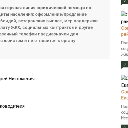
0
ая горячая линия юридической помощи по
иты населения:
оформление/продление
субсидий, ветеранских выплат, мер поддержки
плату ЖКХ, социальных контрактов и другие
Со
азанный телефон предназначен для
ра
с юристом и не относится к органу
Пол
соц
Жел
0
рей Николаевич.
Со
Ек
уководителя
Пол
соц
Исе
0