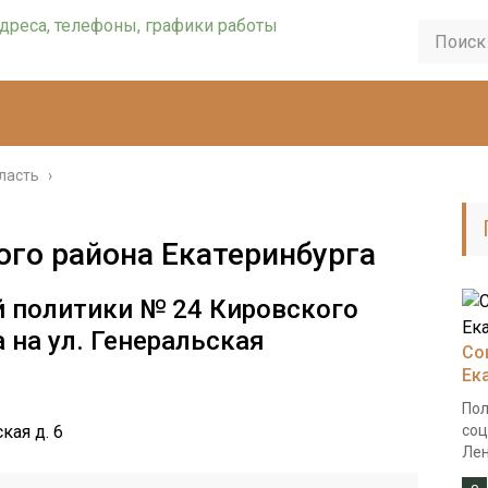
ласть
›
го района Екатеринбурга
й политики № 24 Кировского
а на ул. Генеральская
Со
Ек
Пол
кая д. 6
соц
Лен