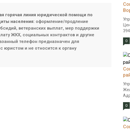
Со
Во
ая горячая линия юридической помощи по
Упр
иты населения:
оформление/продление
Цен
субсидий, ветеранских выплат, мер поддержки
3940
плату ЖКХ, социальных контрактов и другие
0
азанный телефон предназначен для
с юристом и не относится к органу
Со
ра
Упр
Жел
Адр
0
Со