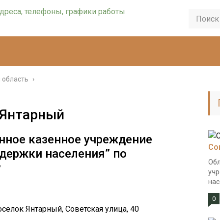
 область
›
 Янтарный
нное казенное учреждение
Со
держки населения” по
Обл
у
учр
нас
0
оселок Янтарный, Советская улица, 40