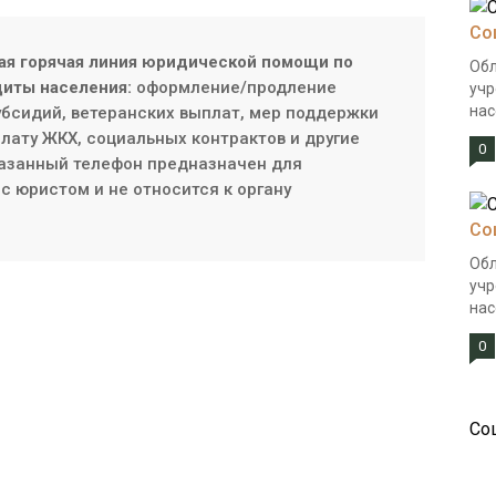
Со
ая горячая линия юридической помощи по
Обл
иты населения:
оформление/продление
учр
нас
субсидий, ветеранских выплат, мер поддержки
плату ЖКХ, социальных контрактов и другие
0
азанный телефон предназначен для
с юристом и не относится к органу
Со
Обл
учр
нас
0
Со