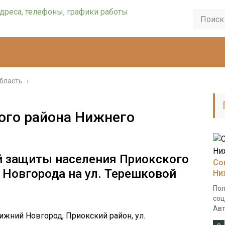
бласть
›
ого района Нижнего
й защиты населения Приокского
Со
 Новгорода на ул. Терешковой
Ни
Пол
соц
Авт
Нижний Новгород, Приокский район, ул.