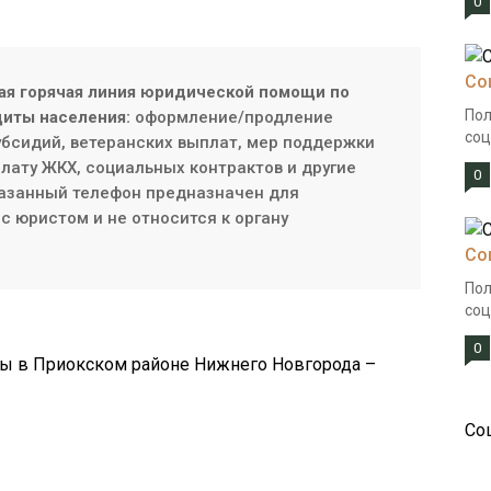
0
Со
ая горячая линия юридической помощи по
Пол
иты населения:
оформление/продление
соц
субсидий, ветеранских выплат, мер поддержки
плату ЖКХ, социальных контрактов и другие
0
азанный телефон предназначен для
с юристом и не относится к органу
Со
Пол
соц
0
ы в Приокском районе Нижнего Новгорода –
Со