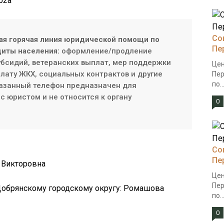
102а
Со
ая горячая линия юридической помощи по
Пе
иты населения:
оформление/продление
субсидий, ветеранских выплат, мер поддержки
Цен
плату ЖКХ, социальных контрактов и другие
Пер
по..
азанный телефон предназначен для
с юристом и не относится к органу
0
Со
Пе
 Викторовна
Цен
Пер
 Добрянскому городскому округу: Ромашова
по..
0