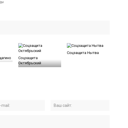
Соцзащита Нытва
щагино
Соцзащита
Октябрьский