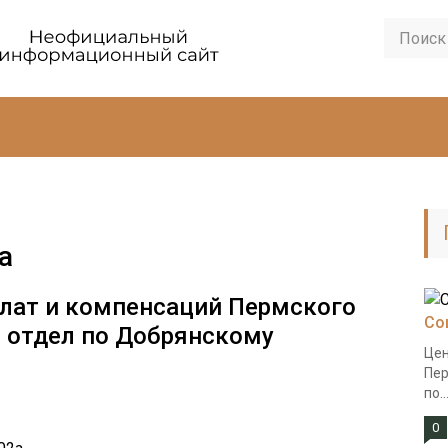
а
лат и компенсаций Пермского
Со
 отдел по Добрянскому
Цен
Пер
по..
0