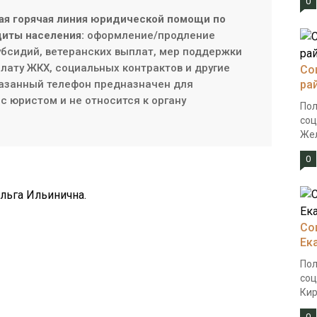
0
ая горячая линия юридической помощи по
иты населения:
оформление/продление
субсидий, ветеранских выплат, мер поддержки
плату ЖКХ, социальных контрактов и другие
Со
азанный телефон предназначен для
ра
с юристом и не относится к органу
Пол
соц
Жел
0
льга Ильинична.
Со
Ек
Пол
соц
Кир
0