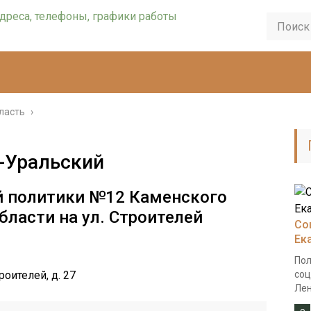
ласть
›
-Уральский
й политики №12 Каменского
бласти на ул. Строителей
Со
Ек
Пол
роителей, д. 27
соц
Лен