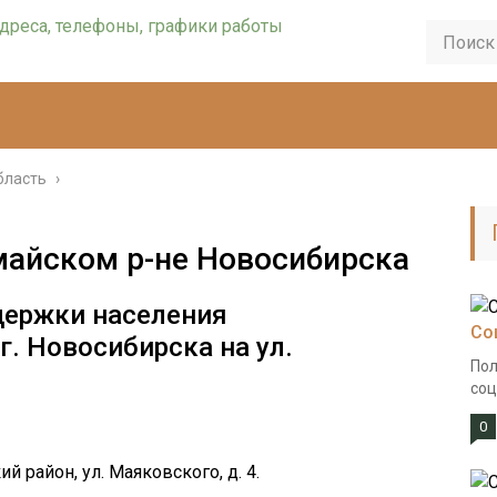
бласть
›
майском р-не Новосибирска
держки населения
Со
г. Новосибирска на ул.
Пол
соц
0
й район, ул. Маяковского, д. 4.