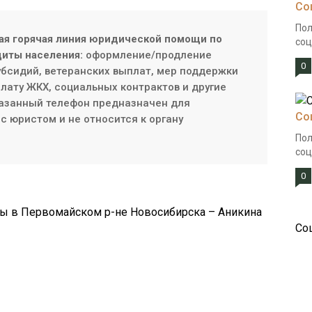
Со
Пол
ая горячая линия юридической помощи по
соц
иты населения:
оформление/продление
0
субсидий, ветеранских выплат, мер поддержки
плату ЖКХ, социальных контрактов и другие
азанный телефон предназначен для
Со
с юристом и не относится к органу
Пол
соц
0
ы в Первомайском р-не Новосибирска – Аникина
Со